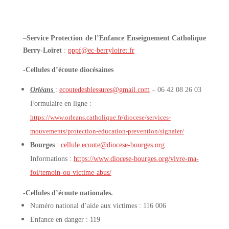
–
Service Protection de l’Enfance Enseignement Catholique
Berry-Loiret
:
pppf@ec-berryloiret.fr
-Cellules d’écoute diocésaines
Orléans
:
ecoutedesblessures@gmail.com
– 06 42 08 26 03
Formulaire en ligne :
https://www.orleans.catholique.fr/diocese/services-
mouvements/protection-education-prevention/signaler/
Bourges
:
cellule.ecoute@diocese-bourges.org
Informations :
https://www.diocese-bourges.org/vivre-ma-
foi/temoin-ou-victime-abus/
-Cellules d’écoute nationales.
Numéro national d’aide aux victimes : 116 006
Enfance en danger : 119