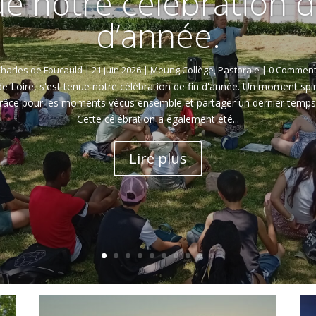
e notre célébration d
d’année.
harles de Foucauld
|
21 juin 2026
|
Meung Collège
,
Pastorale
| 0 Comment
de Loire, s'est tenue notre célébration de fin d'année. Un moment spir
grâce pour les moments vécus ensemble et partager un dernier temps 
Cette célébration a également été...
Lire plus