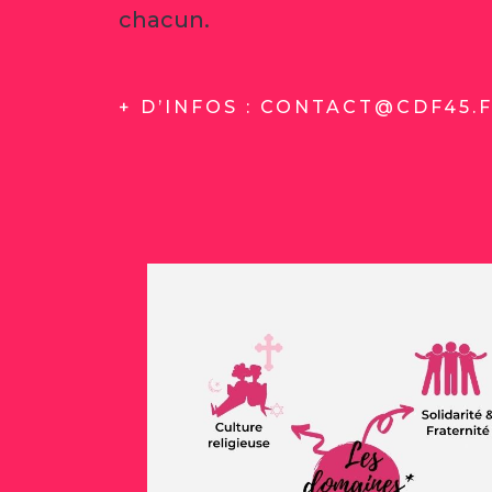
chacun.
+ D’INFOS : CONTACT@CDF45.