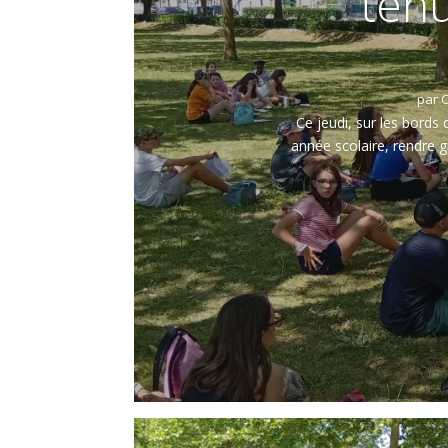
tenu
par
C
Ce jeudi, sur les bords 
année scolaire, rendre 