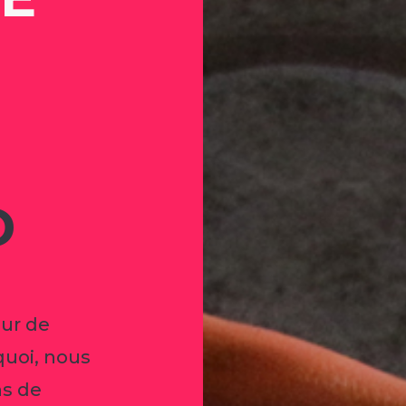
D
eur de
quoi, nous
ns de