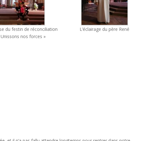
e du festin de réconciliation
L’éclairage du père René
 Unissons nos forces »
lée, et il n’a pas fallu attendre longtemps pour rentrer dans notre