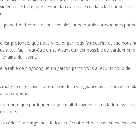
 vie en collectivité, que se soit dans la classe ou dans la cour de récré
res.
 la plupart du temps se sont des blessures morales provoquées par d
 est profonde, que nous y replonger nous fait souffrir et que nous n
s a été fait? Peut-être en se disant qu’il est possible de pardonner le
ler ainsi de l’avant.
 de la table de pingpong, et un garçon parmi vous a reçu un coup de
 malgré ces excuses la tentation de la vengeance avait trouvé une p
dé de pardonner.
comprendre que pardonner ce geste allait favoriser sa relation avec so
son cours.
s céder à la vengeance, la force d’écouter et de recevoir les excuses