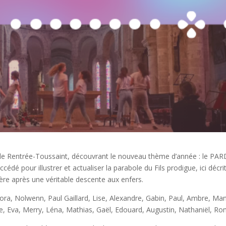
n de Rentrée-Toussaint, découvrant le nouveau thème d’année : le PA
dé pour illustrer et actualiser la parabole du Fils prodigue, ici décri
ère après une véritable descente aux enfers.
nora, Nolwenn, Paul Gaillard, Lise, Alexandre, Gabin, Paul, Ambre, Ma
le, Eva, Merry, Léna, Mathias, Gaël, Edouard, Augustin, Nathaniël, R