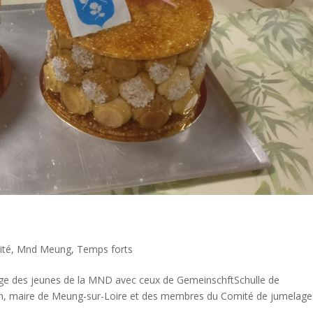
ité
,
Mnd Meung
,
Temps forts
change des jeunes de la MND avec ceux de GemeinschftSchulle de
n, maire de Meung-sur-Loire et des membres du Comité de jumelage 