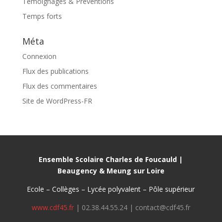
Témoignages & Préventions
Temps forts
Méta
Connexion
Flux des publications
Flux des commentaires
Site de WordPress-FR
Ensemble Scolaire Charles de Foucauld |
Beaugency & Meung sur Loire
Ecole – Collèges – Lycée polyvalent – Pôle supérieur
www.cdf45.fr
| 02.38.44.55.24 | contact@cdf45.fr