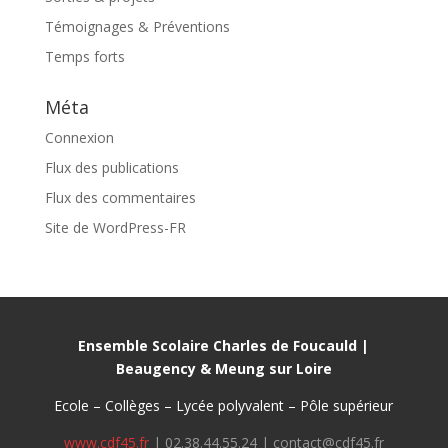
Témoignages & Préventions
Temps forts
Méta
Connexion
Flux des publications
Flux des commentaires
Site de WordPress-FR
Ensemble Scolaire Charles de Foucauld |
Beaugency & Meung sur Loire
Ecole – Collèges – Lycée polyvalent – Pôle supérieur
www.cdf45.fr
| 02.38.44.55.24 | contact@cdf45.fr