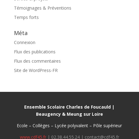
Témoignages & Préventions
Temps forts
Méta
Connexion
Flux des publications
Flux des commentaires
Site de WordPress-FR
Ensemble Scolaire Charles de Foucauld |
Beaugency & Meung sur Loire
Ecole – Collèges – Lycée polyvalent – Pôle supérieur
www.cdf45.fr
| 02.38.44.55.24 | contact@cdf45.fr