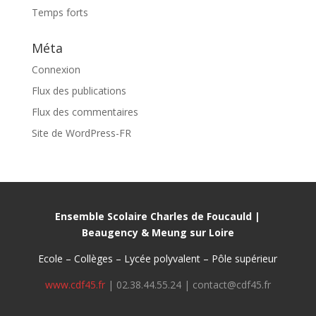
Temps forts
Méta
Connexion
Flux des publications
Flux des commentaires
Site de WordPress-FR
Ensemble Scolaire Charles de Foucauld |
Beaugency & Meung sur Loire
Ecole – Collèges – Lycée polyvalent – Pôle supérieur
www.cdf45.fr
| 02.38.44.55.24 | contact@cdf45.fr